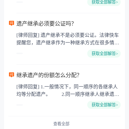
获取全部解答>
的，因为赠与是被认为是无偿受赠的行为，所以
需要受赠人缴纳个人所得税，同时赠与过户也需
要缴纳公证费，具体如下： 1. 公证费：按房
遗产继承必须要公证吗？
价2%缴纳 2. 评估费：按房价0.5%缴纳
[律师回复] 遗产继承不是必须要公证。法律快车
3. 印花税：按房屋评估价的0.05%缴纳 4. 土
提醒您，遗产继承作为一种继承方式在很多情况
地增值税：按房价1%缴纳 5. 房屋产权登记费：
下都是不需要公证的，当然，如果需要公正的也
100元一件。
获取全部解答>
可以到专门的公证机构去办理，相关程序参照法
律依据。公证不是遗产继承的必经程序。但为了
以防对财产继承发生纠纷，可以对遗产继承进行
继承遗产的份额怎么分配？
公证。所以，只要合法就具有法律效力，不需要
[律师回复] 1.一般情况下，同一顺序的各继承人
公证。
均等分配遗产。 2.同一顺序继承人继承遗产
的份额，一般应当均等。 3.对生活有特殊困
获取全部解答>
难又缺乏劳动能力的继承人，分配遗产时，应当
予以照顾。 4.对被继承人尽了主要扶养义务
或者与被继承人共同生活的继承人，分配遗产
查看全部