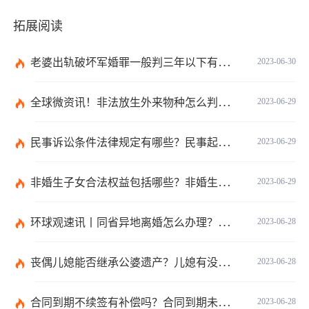
拓展阅读
老婆出轨破坏军婚罪一般判三年以下有期徒刑吗？
2023-06-30
全球微资讯！非法放生外来物种怎么判？放生归哪个部门管？
2023-06-29
民事诉讼条件法律规定有哪些？民事起诉的流程的是怎样的？
2023-06-29
非婚生子女合法权益包括哪些？非婚生子女继承财产的条件是什么？ 全球热点评
2023-06-29
环球观速讯丨同省异地离婚怎么办理？夫妻异地离婚须准备哪些资料？
2023-06-28
丧偶儿媳能否继承公婆遗产？儿媳有没有赡养老人的义务？
2023-06-28
合同到期不续签有补偿吗？合同到期未提前30天通知怎么赔偿？ 当前速看
2023-06-28