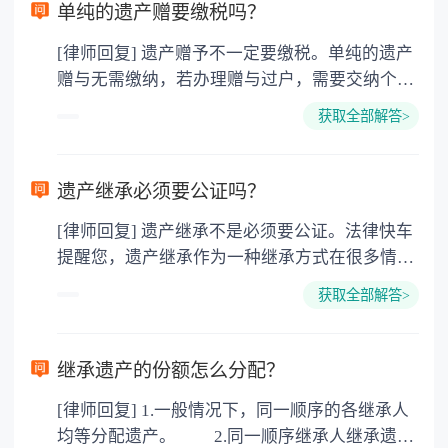
单纯的遗产赠要缴税吗？
[律师回复] 遗产赠予不一定要缴税。单纯的遗产
赠与无需缴纳，若办理赠与过户，需要交纳个人
所得税、契税和公证费。赠与过户是没有增值税
获取全部解答>
的，因为赠与是被认为是无偿受赠的行为，所以
需要受赠人缴纳个人所得税，同时赠与过户也需
要缴纳公证费，具体如下： 1. 公证费：按房
遗产继承必须要公证吗？
价2%缴纳 2. 评估费：按房价0.5%缴纳
[律师回复] 遗产继承不是必须要公证。法律快车
3. 印花税：按房屋评估价的0.05%缴纳 4. 土
提醒您，遗产继承作为一种继承方式在很多情况
地增值税：按房价1%缴纳 5. 房屋产权登记费：
下都是不需要公证的，当然，如果需要公正的也
100元一件。
获取全部解答>
可以到专门的公证机构去办理，相关程序参照法
律依据。公证不是遗产继承的必经程序。但为了
以防对财产继承发生纠纷，可以对遗产继承进行
继承遗产的份额怎么分配？
公证。所以，只要合法就具有法律效力，不需要
[律师回复] 1.一般情况下，同一顺序的各继承人
公证。
均等分配遗产。 2.同一顺序继承人继承遗产