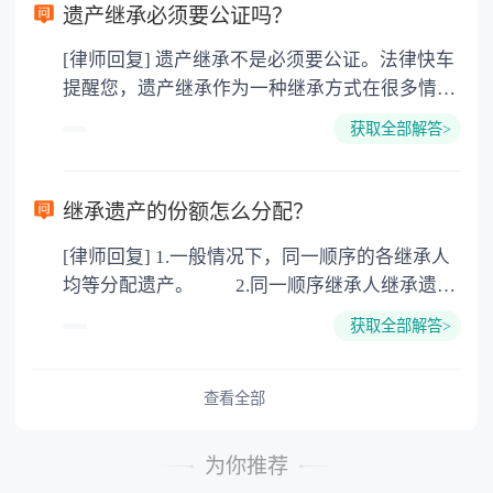
要缴纳公证费，具体如下： 1. 公证费：按房
遗产继承必须要公证吗？
价2%缴纳 2. 评估费：按房价0.5%缴纳
[律师回复] 遗产继承不是必须要公证。法律快车
3. 印花税：按房屋评估价的0.05%缴纳 4. 土
提醒您，遗产继承作为一种继承方式在很多情况
地增值税：按房价1%缴纳 5. 房屋产权登记费：
下都是不需要公证的，当然，如果需要公正的也
100元一件。
获取全部解答>
可以到专门的公证机构去办理，相关程序参照法
律依据。公证不是遗产继承的必经程序。但为了
以防对财产继承发生纠纷，可以对遗产继承进行
继承遗产的份额怎么分配？
公证。所以，只要合法就具有法律效力，不需要
[律师回复] 1.一般情况下，同一顺序的各继承人
公证。
均等分配遗产。 2.同一顺序继承人继承遗产
的份额，一般应当均等。 3.对生活有特殊困
获取全部解答>
难又缺乏劳动能力的继承人，分配遗产时，应当
予以照顾。 4.对被继承人尽了主要扶养义务
或者与被继承人共同生活的继承人，分配遗产
查看全部
时，可以多分。 5.有扶养能力和有扶养条件
的继承人，不尽扶养义务的，分配遗产时，应当
为你推荐
不分或者少分。 6.继承人协商同意的，也可