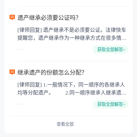
需要受赠人缴纳个人所得税，同时赠与过户也需
要缴纳公证费，具体如下： 1. 公证费：按房
遗产继承必须要公证吗？
价2%缴纳 2. 评估费：按房价0.5%缴纳
[律师回复] 遗产继承不是必须要公证。法律快车
3. 印花税：按房屋评估价的0.05%缴纳 4. 土
提醒您，遗产继承作为一种继承方式在很多情况
地增值税：按房价1%缴纳 5. 房屋产权登记费：
下都是不需要公证的，当然，如果需要公正的也
100元一件。
获取全部解答>
可以到专门的公证机构去办理，相关程序参照法
律依据。公证不是遗产继承的必经程序。但为了
以防对财产继承发生纠纷，可以对遗产继承进行
继承遗产的份额怎么分配？
公证。所以，只要合法就具有法律效力，不需要
[律师回复] 1.一般情况下，同一顺序的各继承人
公证。
均等分配遗产。 2.同一顺序继承人继承遗产
的份额，一般应当均等。 3.对生活有特殊困
获取全部解答>
难又缺乏劳动能力的继承人，分配遗产时，应当
予以照顾。 4.对被继承人尽了主要扶养义务
或者与被继承人共同生活的继承人，分配遗产
查看全部
时，可以多分。 5.有扶养能力和有扶养条件