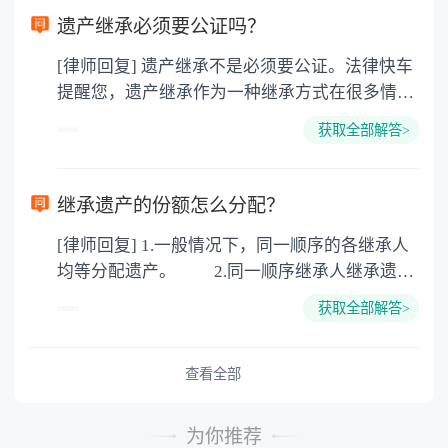
要缴纳公证费，具体如下： 1. 公证费：按房
遗产继承必须要公证吗？
价2%缴纳 2. 评估费：按房价0.5%缴纳
[律师回复] 遗产继承不是必须要公证。法律快车
3. 印花税：按房屋评估价的0.05%缴纳 4. 土
提醒您，遗产继承作为一种继承方式在很多情况
地增值税：按房价1%缴纳 5. 房屋产权登记费：
下都是不需要公证的，当然，如果需要公正的也
100元一件。
获取全部解答>
可以到专门的公证机构去办理，相关程序参照法
律依据。公证不是遗产继承的必经程序。但为了
以防对财产继承发生纠纷，可以对遗产继承进行
继承遗产的份额怎么分配？
公证。所以，只要合法就具有法律效力，不需要
[律师回复] 1.一般情况下，同一顺序的各继承人
公证。
均等分配遗产。 2.同一顺序继承人继承遗产
的份额，一般应当均等。 3.对生活有特殊困
获取全部解答>
难又缺乏劳动能力的继承人，分配遗产时，应当
予以照顾。 4.对被继承人尽了主要扶养义务
或者与被继承人共同生活的继承人，分配遗产
查看全部
时，可以多分。 5.有扶养能力和有扶养条件
的继承人，不尽扶养义务的，分配遗产时，应当
为你推荐