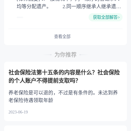
均等分配遗产。 2.同一顺序继承人继承遗产
的份额，一般应当均等。 3.对生活有特殊困
获取全部解答>
难又缺乏劳动能力的继承人，分配遗产时，应当
予以照顾。 4.对被继承人尽了主要扶养义务
或者与被继承人共同生活的继承人，分配遗产
查看全部
时，可以多分。 5.有扶养能力和有扶养条件
的继承人，不尽扶养义务的，分配遗产时，应当
为你推荐
不分或者少分。 6.继承人协商同意的，也可
以不均等。
社会保险法第十五条的内容是什么？社会保险
的个人账户不得提前支取吗？
养老保险是可以退的，不过是有条件的。未达到养
老保险待遇领取年龄
2023-06-19