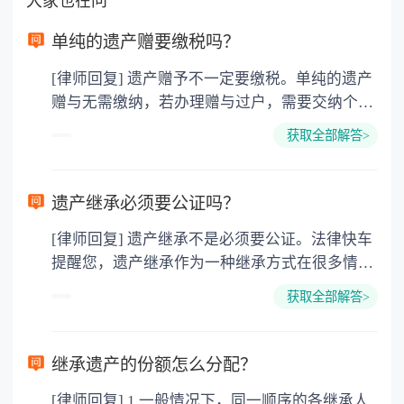
大家也在问
单纯的遗产赠要缴税吗？
[律师回复] 遗产赠予不一定要缴税。单纯的遗产
赠与无需缴纳，若办理赠与过户，需要交纳个人
所得税、契税和公证费。赠与过户是没有增值税
获取全部解答>
的，因为赠与是被认为是无偿受赠的行为，所以
需要受赠人缴纳个人所得税，同时赠与过户也需
要缴纳公证费，具体如下： 1. 公证费：按房
遗产继承必须要公证吗？
价2%缴纳 2. 评估费：按房价0.5%缴纳
[律师回复] 遗产继承不是必须要公证。法律快车
3. 印花税：按房屋评估价的0.05%缴纳 4. 土
提醒您，遗产继承作为一种继承方式在很多情况
地增值税：按房价1%缴纳 5. 房屋产权登记费：
下都是不需要公证的，当然，如果需要公正的也
100元一件。
获取全部解答>
可以到专门的公证机构去办理，相关程序参照法
律依据。公证不是遗产继承的必经程序。但为了
以防对财产继承发生纠纷，可以对遗产继承进行
继承遗产的份额怎么分配？
公证。所以，只要合法就具有法律效力，不需要
[律师回复] 1.一般情况下，同一顺序的各继承人
公证。