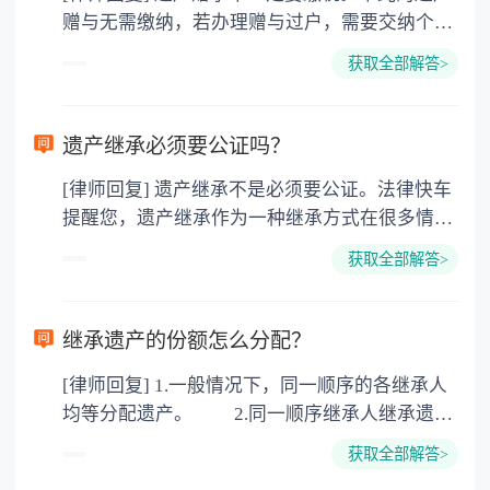
赠与无需缴纳，若办理赠与过户，需要交纳个人
所得税、契税和公证费。赠与过户是没有增值税
获取全部解答>
的，因为赠与是被认为是无偿受赠的行为，所以
需要受赠人缴纳个人所得税，同时赠与过户也需
要缴纳公证费，具体如下： 1. 公证费：按房
遗产继承必须要公证吗？
价2%缴纳 2. 评估费：按房价0.5%缴纳
[律师回复] 遗产继承不是必须要公证。法律快车
3. 印花税：按房屋评估价的0.05%缴纳 4. 土
提醒您，遗产继承作为一种继承方式在很多情况
地增值税：按房价1%缴纳 5. 房屋产权登记费：
下都是不需要公证的，当然，如果需要公正的也
100元一件。
获取全部解答>
可以到专门的公证机构去办理，相关程序参照法
律依据。公证不是遗产继承的必经程序。但为了
以防对财产继承发生纠纷，可以对遗产继承进行
继承遗产的份额怎么分配？
公证。所以，只要合法就具有法律效力，不需要
[律师回复] 1.一般情况下，同一顺序的各继承人
公证。
均等分配遗产。 2.同一顺序继承人继承遗产
的份额，一般应当均等。 3.对生活有特殊困
获取全部解答>
难又缺乏劳动能力的继承人，分配遗产时，应当