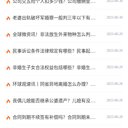
公司交五险个人扣多少钱？公司缴纳金额的算法是什么？|每日短讯
2023-06-30
老婆出轨破坏军婚罪一般判三年以下有期徒刑吗？
2023-06-30
全球微资讯！非法放生外来物种怎么判？放生归哪个部门管？
2023-06-29
民事诉讼条件法律规定有哪些？民事起诉的流程的是怎样的？
2023-06-29
非婚生子女合法权益包括哪些？非婚生子女继承财产的条件是什么？ 全球热点评
2023-06-29
环球观速讯丨同省异地离婚怎么办理？夫妻异地离婚须准备哪些资料？
2023-06-28
丧偶儿媳能否继承公婆遗产？儿媳有没有赡养老人的义务？
2023-06-28
合同到期不续签有补偿吗？合同到期未提前30天通知怎么赔偿？ 当前速看
2023-06-28