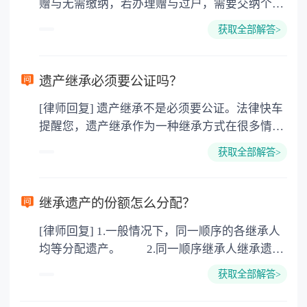
赠与无需缴纳，若办理赠与过户，需要交纳个人
所得税、契税和公证费。赠与过户是没有增值税
获取全部解答>
的，因为赠与是被认为是无偿受赠的行为，所以
需要受赠人缴纳个人所得税，同时赠与过户也需
要缴纳公证费，具体如下： 1. 公证费：按房
遗产继承必须要公证吗？
价2%缴纳 2. 评估费：按房价0.5%缴纳
[律师回复] 遗产继承不是必须要公证。法律快车
3. 印花税：按房屋评估价的0.05%缴纳 4. 土
提醒您，遗产继承作为一种继承方式在很多情况
地增值税：按房价1%缴纳 5. 房屋产权登记费：
下都是不需要公证的，当然，如果需要公正的也
100元一件。
获取全部解答>
可以到专门的公证机构去办理，相关程序参照法
律依据。公证不是遗产继承的必经程序。但为了
以防对财产继承发生纠纷，可以对遗产继承进行
继承遗产的份额怎么分配？
公证。所以，只要合法就具有法律效力，不需要
[律师回复] 1.一般情况下，同一顺序的各继承人
公证。
均等分配遗产。 2.同一顺序继承人继承遗产
的份额，一般应当均等。 3.对生活有特殊困
获取全部解答>
难又缺乏劳动能力的继承人，分配遗产时，应当
予以照顾。 4.对被继承人尽了主要扶养义务