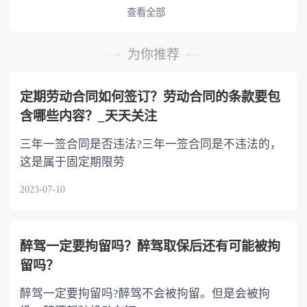
或者与被继承人共同生活的继承人，分配遗产
查看全部
时，可以多分。 5.有扶养能力和有扶养条件
的继承人，不尽扶养义务的，分配遗产时，应当
为你推荐
不分或者少分。 6.继承人协商同意的，也可
以不均等。
定期劳动合同如何签订？劳动合同的条款要包
含哪些内容？_天天关注
三年一签合同是否违法?三年一签合同是不违法的，
这是属于固定期限劳
2023-07-10
醉驾一定要拘留吗？醉驾取保后还有可能被拘
留吗？
醉驾一定要拘留吗?醉驾不会被拘留。但是会被拘